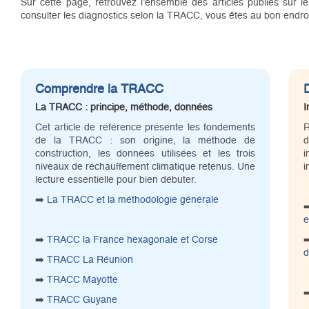
Sur cette page, retrouvez l’ensemble des articles publiés sur
consulter les diagnostics selon la TRACC, vous êtes au bon endroi
Comprendre la TRACC
La TRACC : principe, méthode, données
I
Cet article de référence présente les fondements
R
de la TRACC : son origine, la méthode de
d
construction, les données utilisées et les trois
niveaux de réchauffement climatique retenus. Une
i
lecture essentielle pour bien débuter.
➡️
La TRACC et la méthodologie générale
e
➡️
TRACC la France hexagonale et Corse
d
➡️
TRACC La Réunion
➡️
TRACC Mayotte
➡️
TRACC Guyane