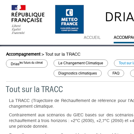
DRI
ACCUEIL
ACCOMPA
Accompagnement
>
Tout sur la TRACC
les futurs du climat
Le Changement Climatique
Tout sur
Drias
Diagnostics climatiques
FAQ
Tout sur la TRACC
La TRACC (Trajectoire de Réchauffement de référence pour l'Ad
changement climatique.
Contrairement aux scénarios du GIEC basés sur des scénarios 
réchauffement à trois horizons : +2°C (2030), +2,7°C (2050) et +4°
une période donnée.