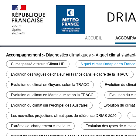
DRI
ACCUEIL
ACCOMPA
Accompagnement
>
Diagnostics climatiques
>
A quel climat s'adap
Climat passé et futur : Climat-HD
A quel climat s'adapter en Franc
Evolution des vagues de chaleur en France dans le cadre de la TRACC
Evolution du climat en Guyane selon la TRACC
Evolution du clim
Evolution du climat en Martinique selon la TRACC
Evolution du cl
Evolution du climat sur l'Archipel des Australes
Evolution du climat
Les nouvelles projections climatiques de référence DRIAS-2020
La
Extrêmes et changement climatique
Evolution des types de climat