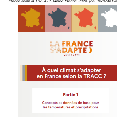
France selon la TRACC ?. Meteo-France. 2024. ⟨hal-04797481v3