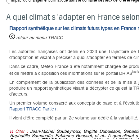
Impact du changement climatique dans le domaine des feux de forêt et végé
A quel climat s'adapter en France selo
Rapport synthétique sur les climats futurs types en France 
retour au menu TRACC
Les autorités françaises ont défini en 2023 une Trajectoire d
d’adaptation et visant à préciser à quoi s’adapter en termes de cli
Dans ce cadre, Météo-France a été notamment chargée de produire l
les f
et de mettre à disposition ces informations sur le portail DRIAS
En complément de la publication des données et de la mise à 
produire un rapport synthétique visant à décrypter ce qu’est la TRA
d’acteurs.
Un premier volume consacré aux concepts de base et à l’évolution
Rapport TRACC Partie1
.
Il vient d'être complété par un 2e volume sur dédié à la variabilit
Citer :
Jean-Michel Soubeyroux, Brigitte Dubuisson, Sebasti
Raphaëlle Samacoïts, Fabienne Rousset, et al.. A quel climat s