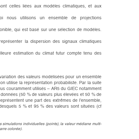
 sont celles liées aux modèles climatiques, et aux
uoi nous utilisons un ensemble de projections
nible, qui est basé sur une sélection de modèles.
eprésenter la dispersion des signaux climatiques
leure estimation du climat futur compte tenu des
de variation des valeurs modélisées pour un ensemble
on utilise la représentation probabiliste. Par la suite
s plus couramment utilisés – AR5 du GIEC notamment
s données (50 % de valeurs plus élevées et 50 % de
i représentent une part des extrêmes de l’ensemble,
desquels 5 % et 95 % des valeurs sont situées (cf
s simulations individuelles (points), la valeur médiane multi-
arre colorée).