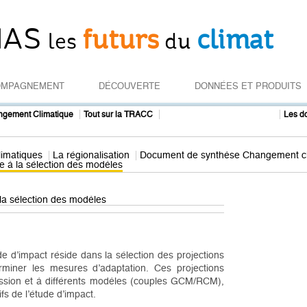
IAS
futurs
climat
les
du
OMPAGNEMENT
DÉCOUVERTE
DONNÉES ET PRODUITS
La modélisation du climat
ngement Climatique
Tout sur la TRACC
Les d
limatiques
La régionalisation
Document de synthèse Changement clim
e à la sélection des modèles
 la sélection des modèles
e d’impact réside dans la sélection des projections
erminer les mesures d’adaptation. Ces projections
mission et à différents modèles (couples GCM/RCM),
ifs de l’étude d’impact.