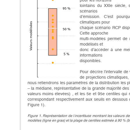
pour les horizons
lointains du XXIe siècle,
scénarios
d’émission. C’est pourq
climatiques pour
chaque scénario RCP dispo
Cette approche
multi-modèles permet de r
modélisés et
donc d’accéder à une meil
informations
disponibles.
Pour décrire l’intervalle 
de projections climatiques, 
nous retiendrons les paramètres de la distribution le
– la médiane, représentative de la grande majorité de
valeurs moins élevées) , et les 5e et 95e centiles qu
correspondant respectivement aux seuils en dessous 
Figure 1).
Figure 1.
Re
présentation de l'
incertitud
e montran
t les v
aleurs de
modèles (ligne en gras) et la plage de centiles estimée à 90 % (b