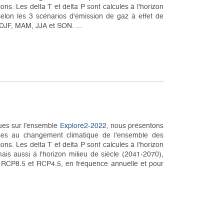
ions. Les delta T et delta P sont calculés à l'horizon
selon les 3 scénarios d'émission de gaz à effet de
 DJF, MAM, JJA et SON. ...
ques sur l’ensemble
Explore2-2022
, nous présentons
nses au changement climatique de l'ensemble des
ions. Les delta T et delta P sont calculés à l'horizon
ais aussi à l'horizon milieu de siècle (2041-2070),
 : RCP8.5 et RCP4.5, en fréquence annuelle et pour