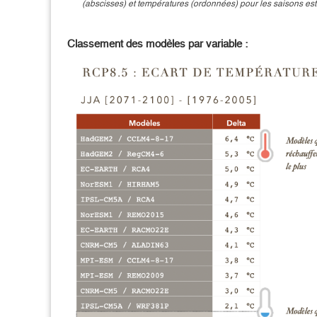
(abscisses) et températures (ordonnées) pour les saisons es
Classement des modèles par variable :