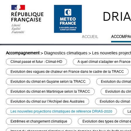
DRI
ACCUEIL
ACCOMPA
Accompagnement
>
Diagnostics climatiques
>
Les nouvelles projec
Climat passé et futur : Climat-HD
A quel climat s'adapter en Franc
Evolution des vagues de chaleur en France dans le cadre de la TRACC
Evolution du climat en Guyane selon la TRACC
Evolution du clim
Evolution du climat en Martinique selon la TRACC
Evolution du cl
Evolution du climat sur l'Archipel des Australes
Evolution du climat
Les nouvelles projections climatiques de référence DRIAS-2020
La
Extrêmes et changement climatique
Evolution des types de climat