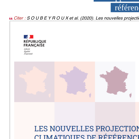
Citer :
S O U B E Y R O U X et al. (2020). Les nouvelles projec