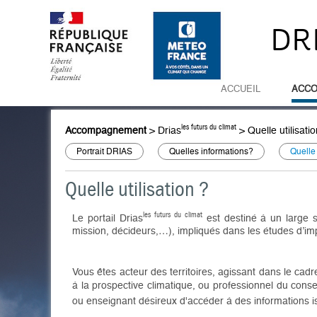
DR
ACCUEIL
ACC
les futurs du climat
Accompagnement
>
Drias
>
Quelle utilisati
Portrait DRIAS
Quelles informations?
Quelle 
Quelle utilisation ?
les futurs du climat
Le portail Drias
est destiné à un large s
mission, décideurs,…), impliqués dans les études d’im
Vous êtes acteur des territoires, agissant dans le cad
à la prospective climatique, ou professionnel du cons
ou enseignant désireux d'accéder à des informations is