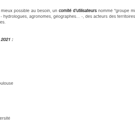
le mieux possible au besoin, un
comité d’utilisateurs
nommé "groupe miroi
- hydrologues, agronomes, géographes... -, des acteurs des territoires
ues.
 2021 :
oulouse
ersité