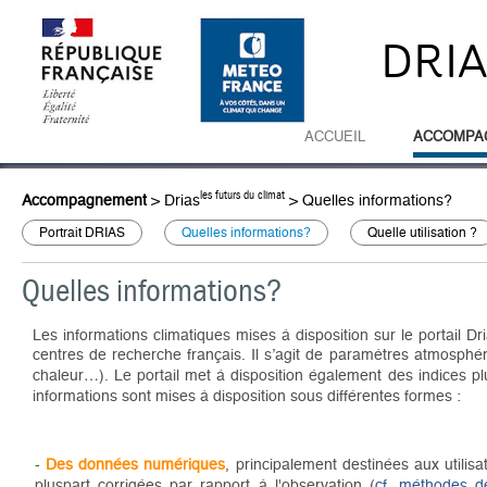
DRI
ACCUEIL
ACCOMPA
les futurs du climat
Accompagnement
>
Drias
>
Quelles informations?
Portrait DRIAS
Quelles informations?
Quelle utilisation ?
Quelles informations?
Les informations climatiques mises à disposition sur le portail Dr
centres de recherche français. Il s’agit de paramètres atmosphé
chaleur…). Le portail met à disposition également des indices p
informations sont mises à disposition sous différentes formes :
-
Des données numériques
, principalement destinées aux utilis
pluspart corrigées par rapport à l'observation (
cf. méthodes de