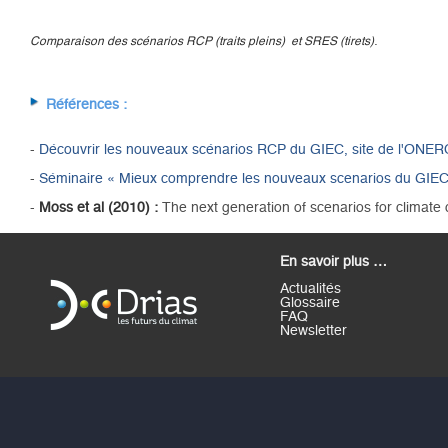
.
Comparaison des scénarios RCP (traits pleins) et SRES (tirets)
Références :
-
Découvrir les nouveaux scénarios RCP du GIEC, site de l'ONER
-
Séminaire « Mieux comprendre les nouveaux scenarios du GIEC
-
Moss et al (2010) :
The next generation of scenarios for climat
En savoir plus …
Actualités
Glossaire
FAQ
Newsletter