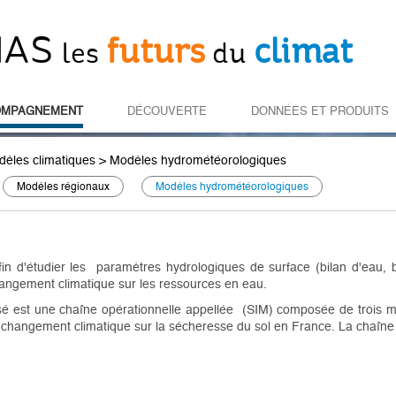
IAS
futurs
climat
les
du
OMPAGNEMENT
DÉCOUVERTE
DONNÉES ET PRODUITS
èles climatiques
>
Modèles hydrométéorologiques
Modèles régionaux
Modèles hydrométéorologiques
n d'étudier les paramètres hydrologiques de surface (bilan d'eau, bi
 changement climatique sur les ressources en eau.
sé est une chaîne opérationnelle appellée (SIM) composée de trois mo
du changement climatique sur la sécheresse du sol en France. La chaîne