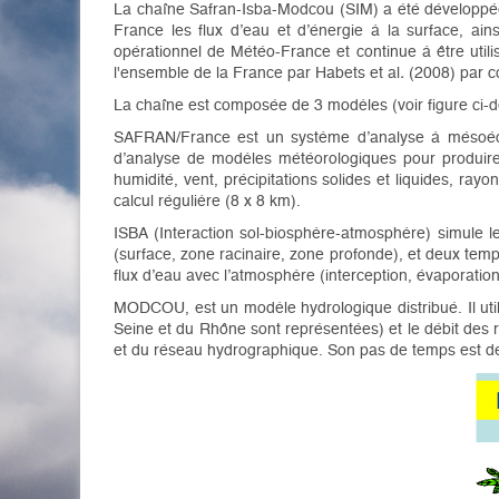
La chaîne Safran-Isba-Modcou (SIM) a été développée
France les flux d’eau et d’énergie à la surface, ai
opérationnel de Météo-France et continue à être uti
l'ensemble de la France par Habets et al
.
(2008) par c
La chaîne est composée de 3 modèles (voir figure ci-d
SAFRAN/France est un système d’analyse à mésoéche
d’analyse de modèles météorologiques pour produire
humidité, vent, précipitations solides et liquides, ray
calcul régulière (8 x 8 km).
ISBA (Interaction sol-biosphère-atmosphère) simule le
(surface, zone racinaire, zone profonde), et deux tem
flux d’eau avec l’atmosphère (interception, évaporation
MODCOU, est un modèle hydrologique distribué. Il util
Seine et du Rhône sont représentées) et le débit des r
et du réseau hydrographique. Son pas de temps est de