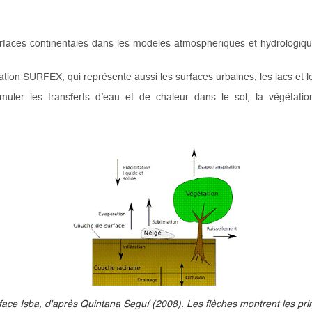
rfaces continentales dans les modèles atmosphériques et hydrologiq
ion SURFEX, qui représente aussi les surfaces urbaines, les lacs et l
er les transferts d’eau et de chaleur dans le sol, la végétation, 
ce Isba, d'après Quintana Seguí (2008). Les flèches montrent les prin