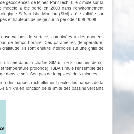
e géosciences de Mines ParisTech. Elle simule sur la
. Ce modèle a été porté en 2003 dans l’environnement
rologique Safran-Isba-Modcou (SIM) a été validée sur
pes et hauteurs de neige sur la période 1995-2005.
s observations de surface, combinées à des données
 pas de temps horaire. Ces paramètres (température,
’altitude. Ils sont ensuite interpolés sur une grille de
n utilisée dans la chaîne SIM utilise 3 couches de sol
n et température profonde). ISBA simule l’ensemble des
inage dans le sol). Son pas de temps est de 5 minutes.
ution des nappes (actuellement seules les nappes de la
64 à 1 km en fonction de la limite des bassins versants