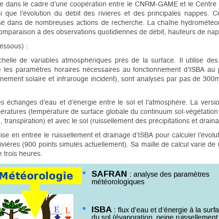
 dans le cadre d’une coopération entre le CNRM-GAME et le Centre d
nsi que l’évolution du débit des rivières et des principales nappes
lisé dans de nombreuses actions de recherche. La chaîne hydrométéo
omparaison à des observations quotidiennes de débit, hauteurs de nap
essous) :
lle de variables atmosphériques près de la surface. Il utilise de
 les paramètres horaires nécessaires au fonctionnement d’ISBA au
onnement solaire et infrarouge incident), sont analysés par pas de 300m d
s échanges d’eau et d’énergie entre le sol et l’atmosphère. La versio
pératures (température de surface globale du continuum sol-végétatio
, transpiration) et avec le sol (ruissellement des précipitations et dra
ise en entrée le ruissellement et drainage d’ISBA pour calculer l’évol
ivières (900 points simulés actuellement). Sa maille de calcul varie de 
 trois heures.